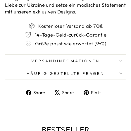
Liebe zur Ukraine und setze ein modisches Statement
mit unseren exklusiven Designs.
Kostenloser Versand ab 70€
14-Tage-Geld-zurück-Garantie
Größe passt wie erwartet (96%)
VERSANDINFOMATIONEN
HÄUFIG GESTELLTE FRAGEN
Share
Tweet
Pin
Share
Share
Pin it
on
on
on
Facebook
X
Pinterest
BESTSELLER