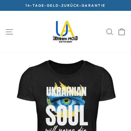
Skip
14-TAGE-GELD-ZURÜCK-GARANTIE
to
Pause
content
slideshow
SITE NAVIGATION
SEARC
C