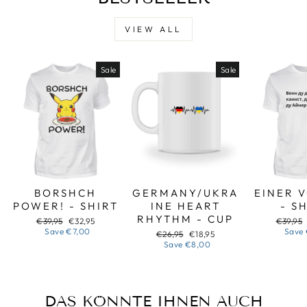
VIEW ALL
Sale
Sale
BORSHCH
GERMANY/UKRA
EINER 
POWER! - SHIRT
INE HEART
- S
RHYTHM - CUP
Regular
Sale
Regular
€39,95
€32,95
€39,95
price
price
price
Save
€7,00
Save
Regular
Sale
€26,95
€18,95
price
price
Save
€8,00
DAS KÖNNTE IHNEN AUCH