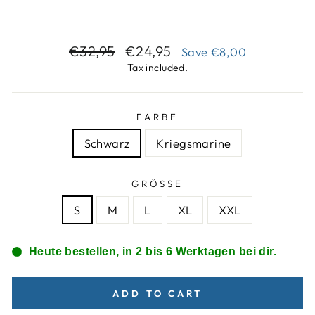
Regular
Sale
€32,95
€24,95
Save
€8,00
price
price
Tax included.
FARBE
Schwarz
Kriegsmarine
GRÖSSE
S
M
L
XL
XXL
Heute bestellen, in 2 bis 6 Werktagen bei dir.
ADD TO CART