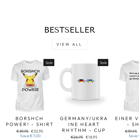
BESTSELLER
VIEW ALL
Sale
Sale
BORSHCH
GERMANY/UKRA
EINER 
POWER! - SHIRT
INE HEART
- S
RHYTHM - CUP
Regular
Sale
Regular
€39,95
€32,95
€39,95
price
price
price
Save
€7,00
Save
Regular
Sale
€26,95
€18,95