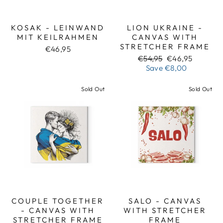
KOSAK - LEINWAND
LION UKRAINE -
MIT KEILRAHMEN
CANVAS WITH
STRETCHER FRAME
€46,95
Regular
Sale
€54,95
€46,95
price
price
Save
€8,00
Sold Out
Sold Out
COUPLE TOGETHER
SALO - CANVAS
- CANVAS WITH
WITH STRETCHER
STRETCHER FRAME
FRAME