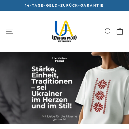
Skip
14-TAGE-GELD-ZURÜCK-GARANTIE
to
Pause
content
slideshow
SITE NAVIGATION
SEARC
C