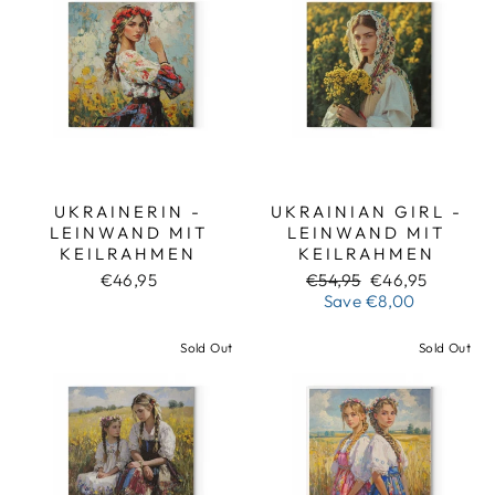
UKRAINERIN -
UKRAINIAN GIRL -
LEINWAND MIT
LEINWAND MIT
KEILRAHMEN
KEILRAHMEN
Regular
Sale
€46,95
€54,95
€46,95
price
price
Save
€8,00
Sold Out
Sold Out