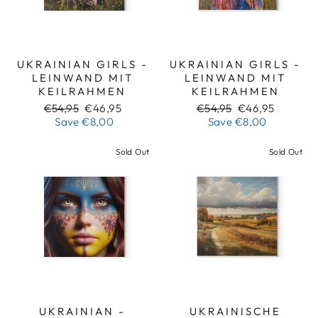
UKRAINIAN GIRLS -
UKRAINIAN GIRLS -
LEINWAND MIT
LEINWAND MIT
KEILRAHMEN
KEILRAHMEN
Regular
Sale
Regular
Sale
€54,95
€46,95
€54,95
€46,95
price
price
price
price
Save
€8,00
Save
€8,00
Sold Out
Sold Out
UKRAINIAN -
UKRAINISCHE