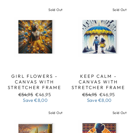
Sold Out
Sold Out
GIRL FLOWERS -
KEEP CALM -
CANVAS WITH
CANVAS WITH
STRETCHER FRAME
STRETCHER FRAME
Regular
Sale
Regular
Sale
€54,95
€46,95
€54,95
€46,95
price
price
price
price
Save
€8,00
Save
€8,00
Sold Out
Sold Out