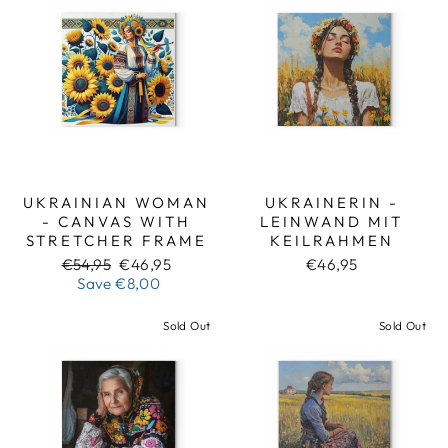
UKRAINIAN WOMAN
UKRAINERIN -
- CANVAS WITH
LEINWAND MIT
STRETCHER FRAME
KEILRAHMEN
Regular
Sale
€54,95
€46,95
€46,95
price
price
Save
€8,00
Sold Out
Sold Out