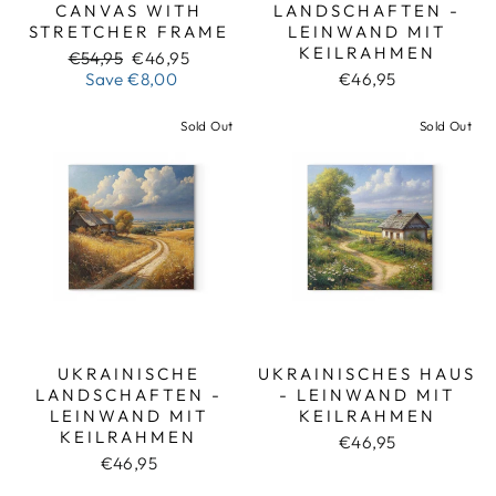
CANVAS WITH
LANDSCHAFTEN -
STRETCHER FRAME
LEINWAND MIT
KEILRAHMEN
Regular
Sale
€54,95
€46,95
price
price
Save
€8,00
€46,95
Sold Out
Sold Out
UKRAINISCHE
UKRAINISCHES HAUS
LANDSCHAFTEN -
- LEINWAND MIT
LEINWAND MIT
KEILRAHMEN
KEILRAHMEN
€46,95
€46,95