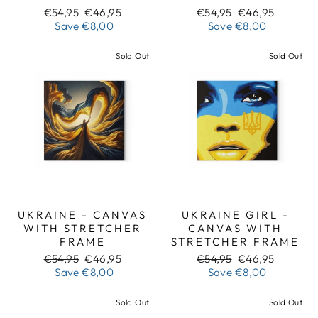
Regular
Sale
Regular
Sale
€54,95
€46,95
€54,95
€46,95
price
price
price
price
Save
€8,00
Save
€8,00
Sold Out
Sold Out
UKRAINE - CANVAS
UKRAINE GIRL -
WITH STRETCHER
CANVAS WITH
FRAME
STRETCHER FRAME
Regular
Sale
Regular
Sale
€54,95
€46,95
€54,95
€46,95
price
price
price
price
Save
€8,00
Save
€8,00
Sold Out
Sold Out