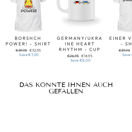
BORSHCH
GERMANY/UKRA
EINER 
POWER! - SHIRT
INE HEART
- S
RHYTHM - CUP
Regular
Sale
Regular
€39,95
€32,95
€39,95
price
price
price
Save
€7,00
Save
Regular
Sale
€26,95
€18,95
price
price
Save
€8,00
DAS KÖNNTE IHNEN AUCH
GEFALLEN