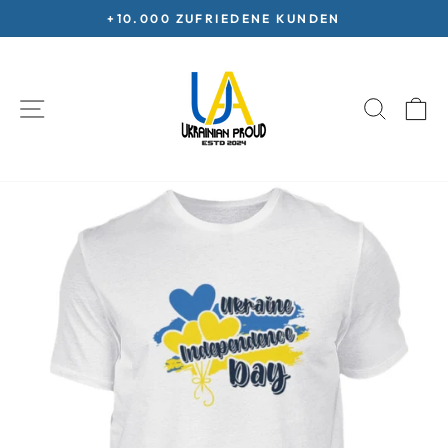
Skip
+10.000 ZUFRIEDENE KUNDEN
to
Pause
content
slideshow
SITE NAVIGATION
SEARC
C