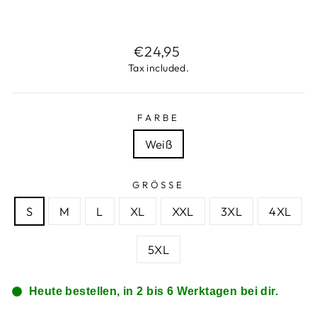
Regular
€24,95
price
Tax included.
FARBE
Weiß
GRÖSSE
S
M
L
XL
XXL
3XL
4XL
5XL
Heute bestellen, in 2 bis 6 Werktagen bei dir.