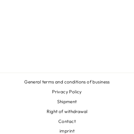
UKRAINE
INDEPENDENCE
DAY - SHIRT -
HERREN SHIRT
from
€24,95
General terms and conditions of business
Privacy Policy
Shipment
Right of withdrawal
Contact
imprint