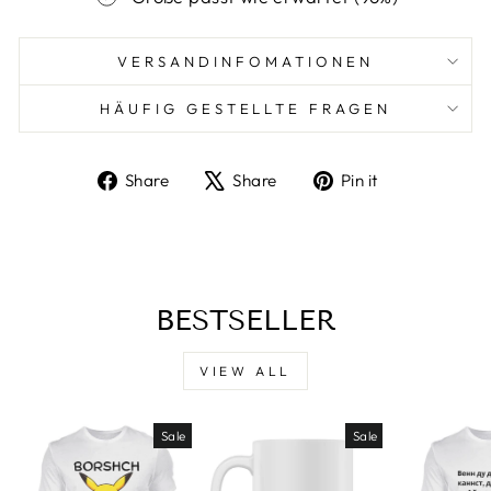
VERSANDINFOMATIONEN
HÄUFIG GESTELLTE FRAGEN
Share
Tweet
Pin
Share
Share
Pin it
on
on
on
Facebook
X
Pinterest
BESTSELLER
VIEW ALL
Sale
Sale