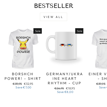
BESTSELLER
VIEW ALL
Sale
Sale
BORSHCH
GERMANY/UKRA
EINER 
POWER! - SHIRT
INE HEART
- S
RHYTHM - CUP
Regular
Sale
Regular
€39,95
€32,95
€39,95
price
price
price
Save
€7,00
Save
Regular
Sale
€26,95
€18,95
price
price
Save
€8,00