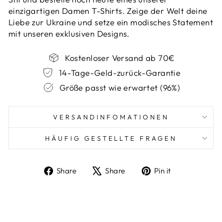
einzigartigen Damen T-Shirts. Zeige der Welt deine
Liebe zur Ukraine und setze ein modisches Statement
mit unseren exklusiven Designs.
Kostenloser Versand ab 70€
14-Tage-Geld-zurück-Garantie
Größe passt wie erwartet (96%)
VERSANDINFOMATIONEN
HÄUFIG GESTELLTE FRAGEN
Share
Tweet
Pin
Share
Share
Pin it
on
on
on
Facebook
X
Pinterest