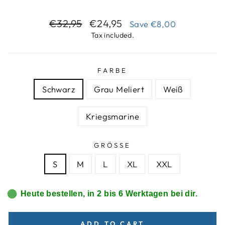
Regular
Sale
€32,95
€24,95
Save
€8,00
price
price
Tax included.
FARBE
Schwarz
Grau Meliert
Weiß
Kriegsmarine
GRÖSSE
S
M
L
XL
XXL
Heute bestellen, in 2 bis 6 Werktagen bei dir.
ADD TO CART