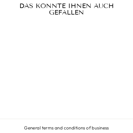
DAS KÖNNTE IHNEN AUCH
GEFALLEN
Sale
UKRAINE -
DAMEN SHIRT
Regular
Sale
€32,95
€24,95
price
price
Save
€8,00
General terms and conditions of business