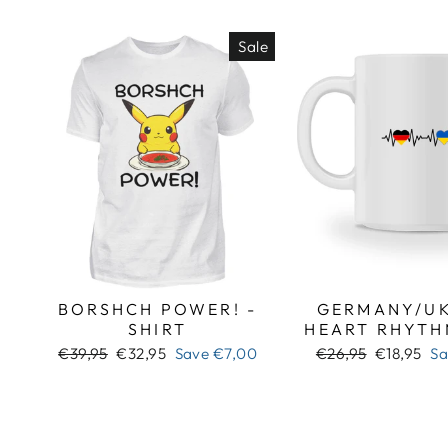
Sale
BORSHCH POWER! -
GERMANY/UK
SHIRT
HEART RHYTH
Regular
Sale
Regular
Sale
€39,95
€32,95
Save
€7,00
€26,95
€18,95
S
price
price
price
price