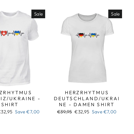
Sale
Sale
ZRHYTMUS
HERZRHYTMUS
IZ/UKRAINE -
DEUTSCHLAND/UKRAI
SHIRT
NE - DAMEN SHIRT
ale
Regular
Sale
€32,95
Save
€7,00
€39,95
€32,95
Save
€7,00
rice
price
price