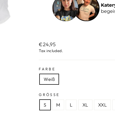
Regular
€24,95
price
Tax included.
FARBE
Weiß
GRÖSSE
S
M
L
XL
XXL