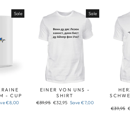
Sale
Sale
RAINE
EINER VON UNS -
HER
M - CUP
SHIRT
SCHWE
Regular
Sale
ave
€8,00
€39,95
€32,95
Save
€7,00
price
price
Regular
S
€39,95
price
p