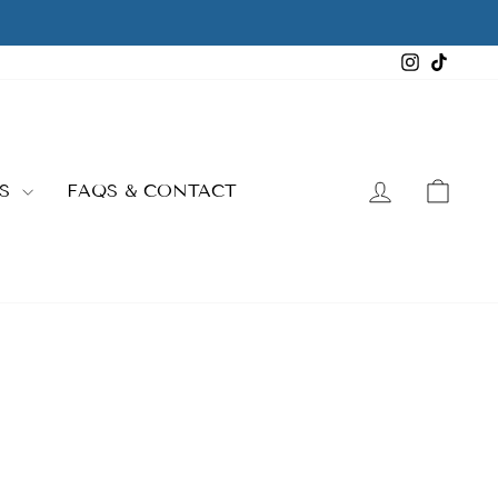
Instagra
TikTo
LOG IN
CAR
ES
FAQS & CONTACT