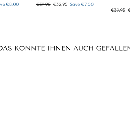
Regular
Sale
ave
€8,00
€39,95
€32,95
Save
€7,00
price
price
Regular
S
€39,95
price
p
DAS KÖNNTE IHNEN AUCH GEFALLE