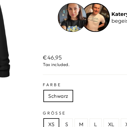
Regular
€46,95
price
Tax included.
FARBE
Schwarz
GRÖSSE
XS
S
M
L
XL