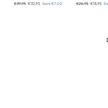
Regular
Sale
Regular
Sale
€39,95
€32,95
Save
€7,00
€26,95
€18,95
S
price
price
price
price