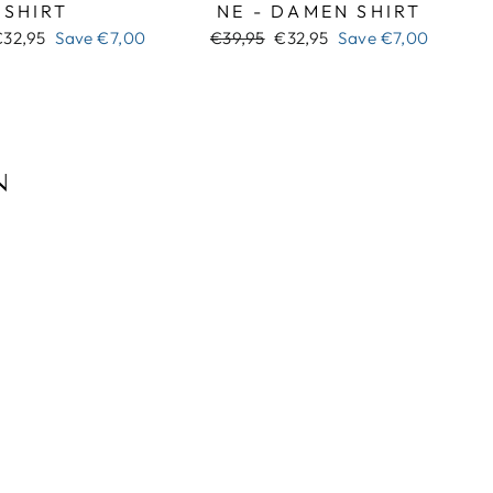
SHIRT
NE - DAMEN SHIRT
ale
Regular
Sale
€32,95
Save
€7,00
€39,95
€32,95
Save
€7,00
rice
price
price
N