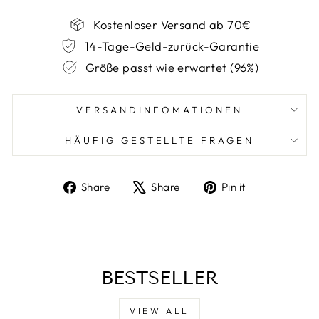
Kostenloser Versand ab 70€
14-Tage-Geld-zurück-Garantie
Größe passt wie erwartet (96%)
VERSANDINFOMATIONEN
HÄUFIG GESTELLTE FRAGEN
Share
Tweet
Pin
Share
Share
Pin it
on
on
on
Facebook
X
Pinterest
BESTSELLER
VIEW ALL