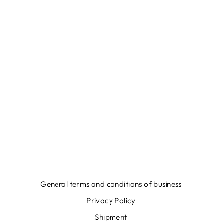
HERZRHYTMUS
EUROPA/UKRAI
NE - SHIRT -
HERREN SHIRT
from
€24,95
General terms and conditions of business
Privacy Policy
Shipment