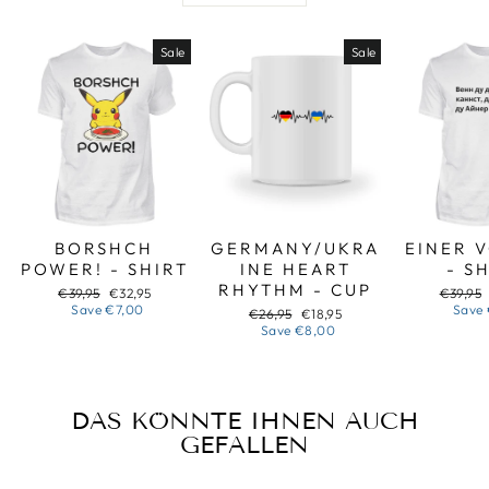
Sale
Sale
BORSHCH
GERMANY/UKRA
EINER 
POWER! - SHIRT
INE HEART
- S
RHYTHM - CUP
Regular
Sale
Regular
€39,95
€32,95
€39,95
price
price
price
Save
€7,00
Save
Regular
Sale
€26,95
€18,95
price
price
Save
€8,00
DAS KÖNNTE IHNEN AUCH
GEFALLEN