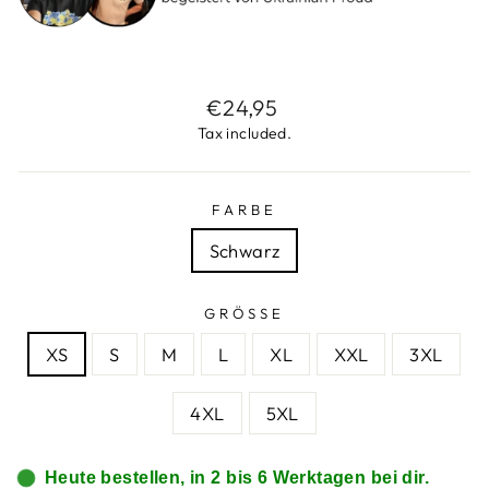
Regular
€24,95
price
Tax included.
FARBE
Schwarz
GRÖSSE
XS
S
M
L
XL
XXL
3XL
4XL
5XL
Heute bestellen, in 2 bis 6 Werktagen bei dir.