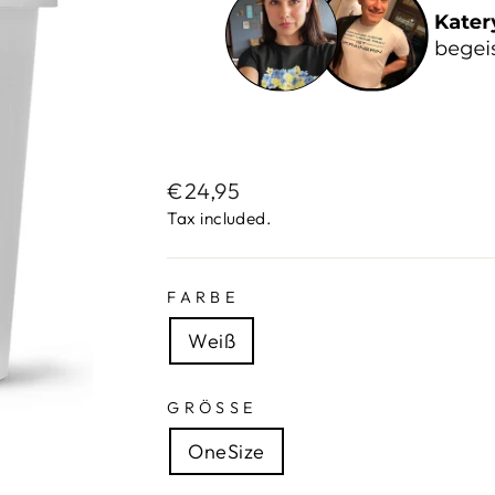
Regular
€24,95
price
Tax included.
FARBE
Weiß
GRÖSSE
OneSize