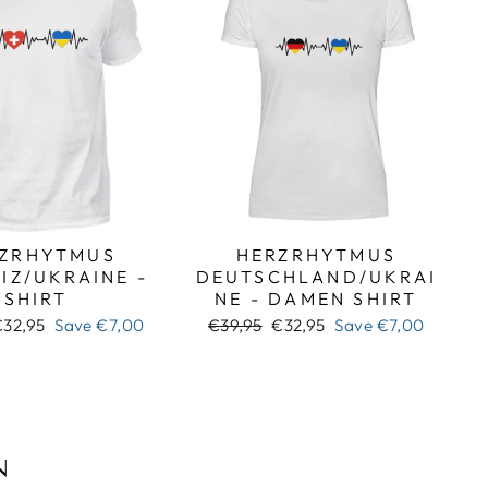
ZRHYTMUS
HERZRHYTMUS
IZ/UKRAINE -
DEUTSCHLAND/UKRAI
SHIRT
NE - DAMEN SHIRT
ale
Regular
Sale
€32,95
Save
€7,00
€39,95
€32,95
Save
€7,00
rice
price
price
N