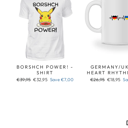
BORSHCH POWER! -
GERMANY/UK
SHIRT
HEART RHYTH
Regular
Sale
Regular
Sale
€39,95
€32,95
Save
€7,00
€26,95
€18,95
S
price
price
price
price