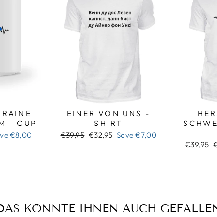
RAINE
EINER VON UNS -
HER
M - CUP
SHIRT
SCHWE
Regular
Sale
ave
€8,00
€39,95
€32,95
Save
€7,00
price
price
Regular
S
€39,95
price
p
DAS KÖNNTE IHNEN AUCH GEFALLE