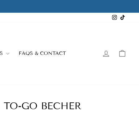
Instagra
TikTo
LOG IN
CAR
ES
FAQS & CONTACT
 TO-GO BECHER