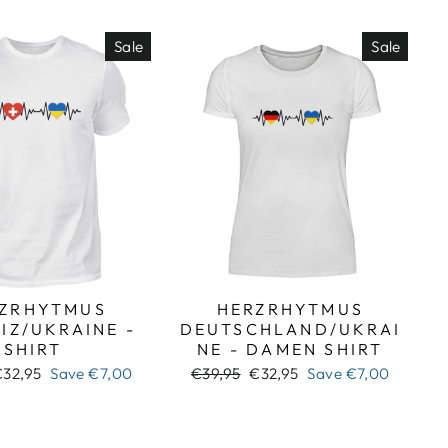
Sale
Sale
ZRHYTMUS
HERZRHYTMUS
IZ/UKRAINE -
DEUTSCHLAND/UKRAI
SHIRT
NE - DAMEN SHIRT
ale
Regular
Sale
€32,95
Save
€7,00
€39,95
€32,95
Save
€7,00
rice
price
price