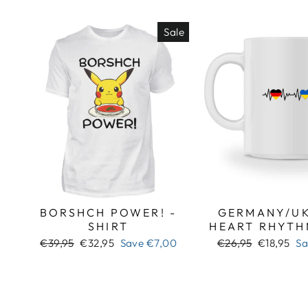
Sale
BORSHCH POWER! -
GERMANY/UK
SHIRT
HEART RHYTH
Regular
Sale
Regular
Sale
€39,95
€32,95
Save
€7,00
€26,95
€18,95
S
price
price
price
price