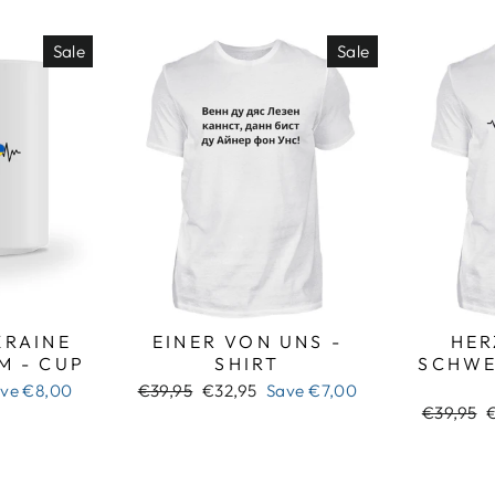
Sale
Sale
RAINE
EINER VON UNS -
HER
M - CUP
SHIRT
SCHWE
Regular
Sale
ave
€8,00
€39,95
€32,95
Save
€7,00
price
price
Regular
S
€39,95
price
p