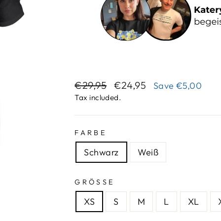
Regular
Sale
€29,95
€24,95
Save
€5,00
price
price
Tax included.
FARBE
Schwarz
Weiß
GRÖSSE
XS
S
M
L
XL