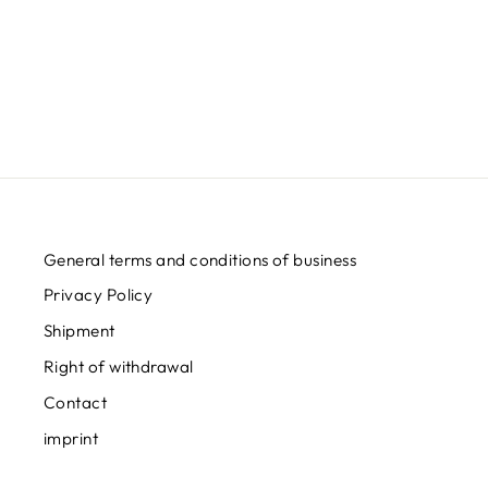
APIVAS BUDE? - SHIRT
Regular
Sale
€29,95
from
€24,95
Save
€5,00
price
price
General terms and conditions of business
Privacy Policy
Shipment
Right of withdrawal
Contact
imprint