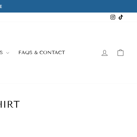
Instagra
TikTo
LOG IN
CAR
ES
FAQS & CONTACT
HIRT